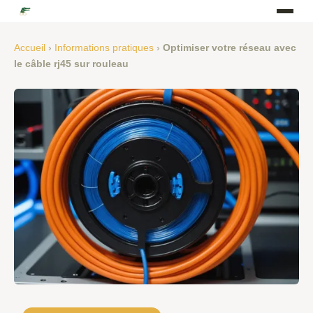
Accueil
›
Informations pratiques
›
Optimiser votre réseau avec
le câble rj45 sur rouleau