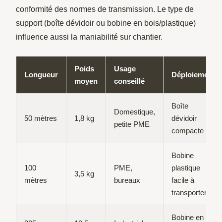
conformité des normes de transmission. Le type de
support (boîte dévidoir ou bobine en bois/plastique)
influence aussi la maniabilité sur chantier.
Poids
Usage
Longueur
Déploiement
moyen
conseillé
Boîte
Domestique,
50 mètres
1,8 kg
dévidoir
petite PME
compacte
Bobine
100
PME,
plastique
3,5 kg
mètres
bureaux
facile à
transporter
Bobine en